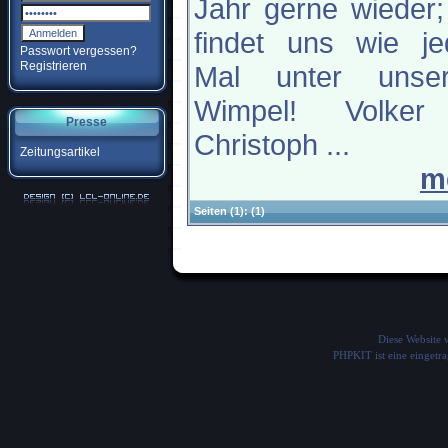
Jahr gerne wieder;
findet uns wie je
Passwort vergessen?
Registrieren
Mal unter unse
Wimpel! Volke
Presse
Christoph ...
Zeitungsartikel
m
Seiten
(1):
(1)
Diese Website
PHPKIT ist eine einget