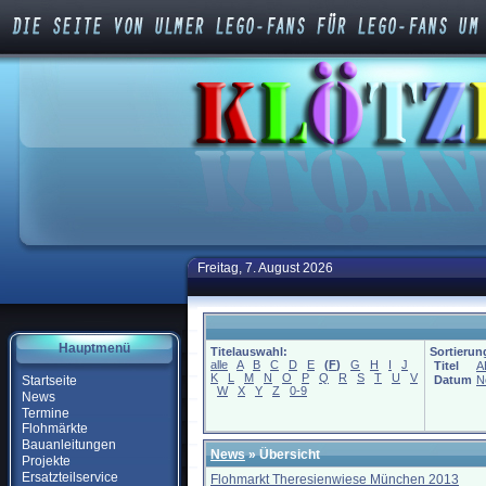
Freitag, 7. August 2026
Hauptmenü
Titelauswahl:
Sortierun
alle
A
B
C
D
E
(
F
)
G
H
I
J
Titel
A
K
L
M
N
O
P
Q
R
S
T
U
V
Startseite
Datum
N
W
X
Y
Z
0-9
News
Termine
Flohmärkte
Bauanleitungen
News
» Übersicht
Projekte
Ersatzteilservice
Flohmarkt Theresienwiese München 2013