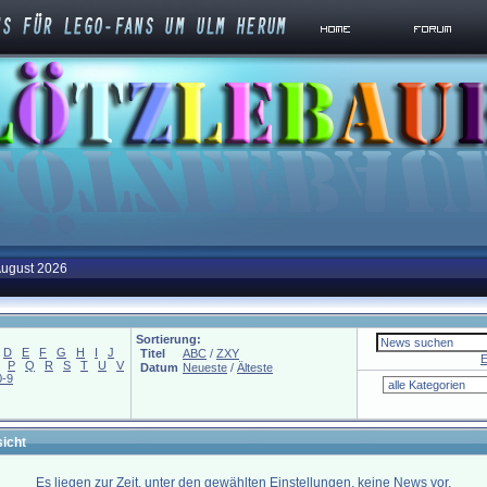
August 2026
Sortierung:
D
E
F
G
H
I
J
Titel
ABC
/
ZXY
E
P
Q
R
S
T
U
V
Datum
Neueste
/
Älteste
0-9
icht
Es liegen zur Zeit, unter den gewählten Einstellungen, keine News vor.