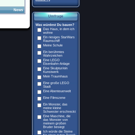
News
Umfrage
Was würdest Du bauen?
Das Haus, in dem ich
wohne
Ein riesiges StarWars
Raumschiff
Meine Schule
Ein berühmtes
Wahrzeichen
Eine LEGO
Eisenbahn-Anlage
Eine Skulptur/ein
Kunstwerk
Mein Traumhaus
Eine große LEGO
Stadt
Eine Abenteuerwelt
Eine Filmszene
Ein Monster, das
meine kleine
Schwester erschreckt
Eine Maschine, die
das Monster von
meinem großen
Bruder besiegt
Ich würde die Steine