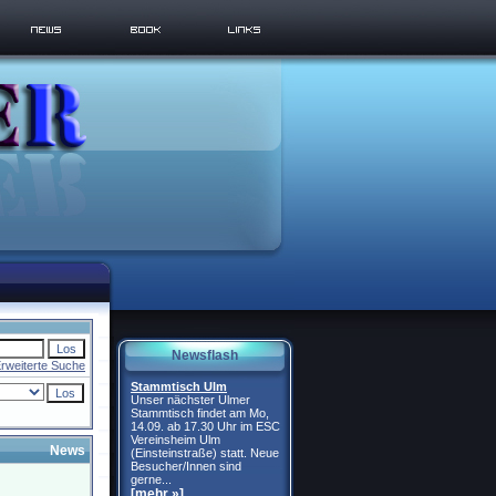
Newsflash
rweiterte Suche
Stammtisch Ulm
Unser nächster Ulmer
Stammtisch findet am Mo,
14.09. ab 17.30 Uhr im ESC
Vereinsheim Ulm
News
(Einsteinstraße) statt. Neue
Besucher/Innen sind
gerne...
[mehr »]