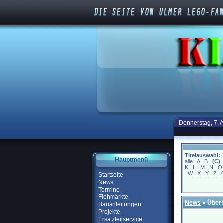
Donnerstag, 7. 
Titelauswahl:
Hauptmenü
alle
A
B
(
C
)
K
L
M
N
O
W
X
Y
Z
Startseite
News
Termine
Flohmärkte
News
» Übers
Bauanleitungen
Projekte
Ersatzteilservice