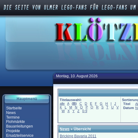
Montag, 10. August 2026
Hauptmenü
Titelauswahl:
Sortierun
alle
A
(
B
)
C
D
E
F
G
H
I
J
Titel
A
K
L
M
N
O
P
Q
R
S
T
U
V
Startseite
Datum
N
W
X
Y
Z
0-9
News
Termine
Flohmärkte
Bauanleitungen
News
» Übersicht
Projekte
Ersatzteilservice
Bricking Bavaria 2011