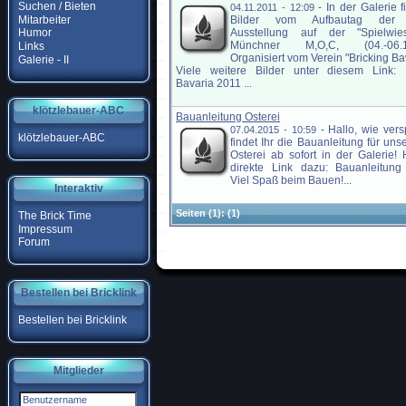
Suchen / Bieten
-
In der Galerie f
04.11.2011 - 12:09
Mitarbeiter
Bilder vom Aufbautag der
Ausstellung auf der "Spielwie
Humor
Münchner M,O,C, (04.-06.11
Links
Organisiert vom Verein "Bricking Bav
Galerie - II
Viele weitere Bilder unter diesem Link: B
Bavaria 2011 ...
klötzlebauer-ABC
Bauanleitung Osterei
-
Hallo, wie ver
07.04.2015 - 10:59
klötzlebauer-ABC
findet Ihr die Bauanleitung für un
Osterei ab sofort in der Galerie! 
direkte Link dazu: Bauanleitung
Viel Spaß beim Bauen!...
Interaktiv
Seiten
(1):
(1)
The Brick Time
Impressum
Forum
Bestellen bei Bricklink
Bestellen bei Bricklink
Mitglieder