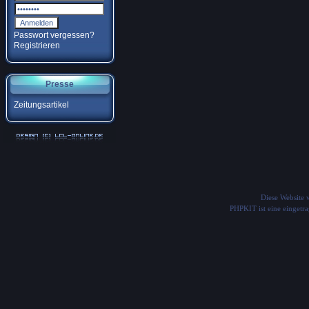
Passwort vergessen?
Registrieren
Presse
Zeitungsartikel
Diese Website
PHPKIT ist eine einget