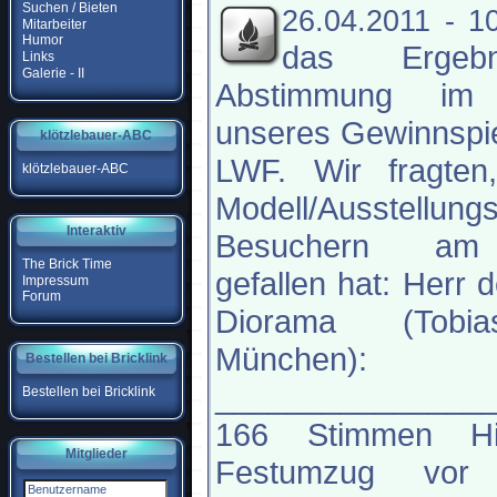
Suchen / Bieten
26.04.2011 - 1
Mitarbeiter
Humor
das Ergeb
Links
Galerie - II
Abstimmung im
unseres Gewinnspie
klötzlebauer-ABC
LWF. Wir fragten
klötzlebauer-ABC
Modell/Ausstellung
Interaktiv
Besuchern am
The Brick Time
gefallen hat: Herr 
Impressum
Forum
Diorama (Tobi
München):
Bestellen bei Bricklink
_______________
Bestellen bei Bricklink
166 Stimmen His
Mitglieder
Festumzug vor