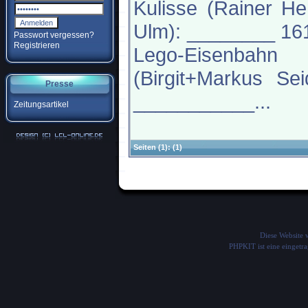
Kulisse (Rainer H
Ulm): ________ 16
Passwort vergessen?
Registrieren
Lego-Eisenbahn
(Birgit+Markus Sei
Presse
___________...
Zeitungsartikel
Seiten
(1):
(1)
Diese Website
PHPKIT ist eine einget