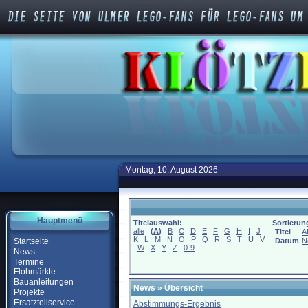
Montag, 10. August 2026
Hauptmenü
Titelauswahl:
Sortierun
alle
(
A
)
B
C
D
E
F
G
H
I
J
Titel
A
K
L
M
N
O
P
Q
R
S
T
U
V
Startseite
Datum
N
W
X
Y
Z
0-9
News
Termine
Flohmärkte
Bauanleitungen
News
» Übersicht
Projekte
Ersatzteilservice
Abstimmungs-Ergebnis