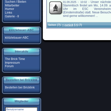
Suchen / Bieten
-
Unser nächste
01.09.2025 - 10:02
Mitarbeiter
Stammtisch findet am Mo, 14.09. 
Uhr im ESC Vereinshei
Humor
(Einsteinstraße) statt. Neue Besuch
Links
sind gerne willkommen! ...
Galerie - II
Seiten
(7):
<
zurück
5
6
(7)
klötzlebauer-ABC
klötzlebauer-ABC
Interaktiv
The Brick Time
Impressum
Forum
Bestellen bei Bricklink
Bestellen bei Bricklink
Mitglieder