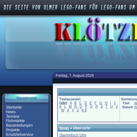
Freitag, 7. August 2026
Hauptmenü
Titelauswahl:
Sortierun
(
alle
)
A
B
C
D
E
F
G
H
I
J
Titel
A
K
L
M
N
O
P
Q
R
S
T
U
V
Startseite
Datum
N
W
X
Y
Z
0-9
News
Termine
Flohmärkte
Bauanleitungen
News
» Übersicht
Projekte
Ersatzteilservice
Stammtisch Ulm