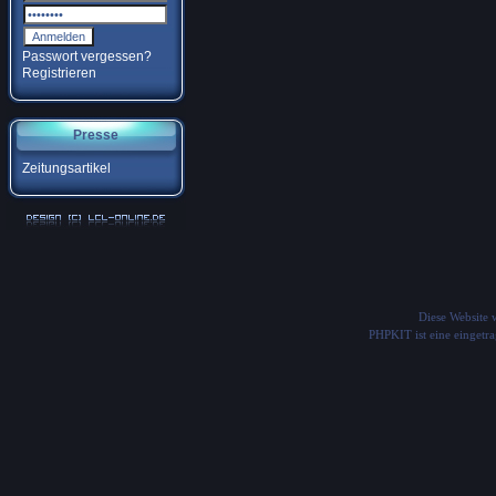
Passwort vergessen?
Registrieren
Presse
Zeitungsartikel
Diese Website
PHPKIT ist eine einget