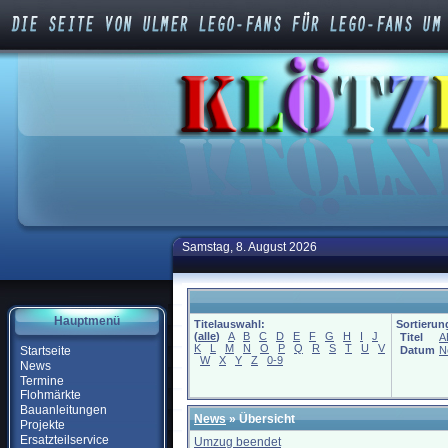
Samstag, 8. August 2026
Hauptmenü
Titelauswahl:
Sortierun
(
alle
)
A
B
C
D
E
F
G
H
I
J
Titel
A
K
L
M
N
O
P
Q
R
S
T
U
V
Startseite
Datum
N
W
X
Y
Z
0-9
News
Termine
Flohmärkte
Bauanleitungen
News
» Übersicht
Projekte
Ersatzteilservice
Umzug beendet