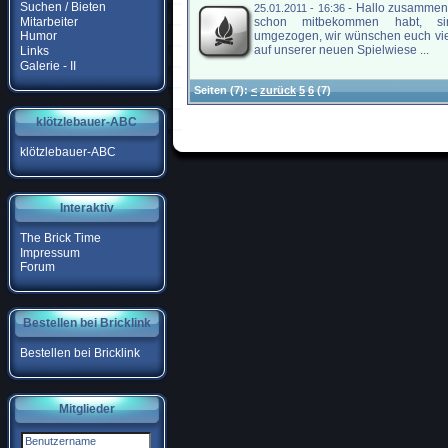
Suchen / Bieten
-
Hallo zusammen,
25.01.2011 - 16:36
Mitarbeiter
schon mitbekommen habt, si
umgezogen, wir wünschen euch vi
Humor
auf unserer neuen Spielwiese ...
Links
Galerie - II
Seiten
(7):
<
zurück
5
6
(7)
klötzlebauer-ABC
klötzlebauer-ABC
Interaktiv
The Brick Time
Impressum
Forum
Bestellen bei Bricklink
Bestellen bei Bricklink
Mitglieder