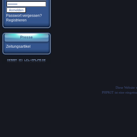
Passwort vergessen?
Registrieren
Presse
Zeitungsartikel
Diese Website
PHPKIT ist eine einget