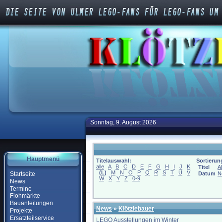
Sonntag, 9. August 2026
Hauptmenü
Titelauswahl:
Sortierun
alle
A
B
C
D
E
F
G
H
I
J
K
Titel
A
(
L
)
M
N
O
P
Q
R
S
T
U
V
Startseite
Datum
N
W
X
Y
Z
0-9
News
Termine
Flohmärkte
Bauanleitungen
News
»
Klötzlebauer
Projekte
Ersatzteilservice
LEGO Ausstellungen im Winter