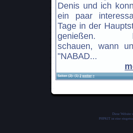
Denis und ich kon
ein paar interess
Tage in der Haupts
genießen. M
schauen, wann un
"NABAD...
m
Seiten
(2):
(1)
2
weiter
>
Diese Website
PHPKIT ist eine einget