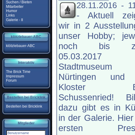
Suchen / Bieten
28.11.2016 - 1
Mitarbeiter
Humor
-
Aktuell ze
Links
Galerie - II
wir in 2 Ausstellu
unser Hobby; jewe
klötzlebauer-ABC
noch bis z
klötzlebauer-ABC
05.03.2017 
Interaktiv
Stadtmuseum
The Brick Time
Nürtingen und
Impressum
Forum
Kloster B
Schussenried! Bil
Bestellen bei Bricklink
dazu gibt es in K
Bestellen bei Bricklink
in der Galerie. Hier
Mitglieder
ersten Pres