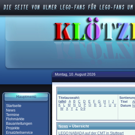
Montag, 10. August 2026
Hauptmenü
Titelauswahl:
Sortierun
(
alle
)
A
B
C
D
E
F
G
H
I
J
Titel
A
K
L
M
N
O
P
Q
R
S
T
U
V
Startseite
Datum
N
W
X
Y
Z
0-9
News
Termine
Flohmärkte
Bauanleitungen
News
» Übersicht
Projekte
Ersatzteilservice
LEGO NABADA auf der CMT in Stuttgart