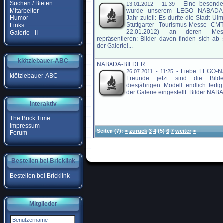
Suchen / Bieten
-
Eine besonde
13.01.2012 - 11:39
Mitarbeiter
wurde unserem LEGO NABADA 
Jahr zuteil: Es durfte die Stadt Ulm
Humor
Stuttgarter Tourismus-Messe CMT
Links
22.01.2012) an deren Mess
Galerie - II
repräsentieren: Bilder davon finden sich ab s
der Galerie!...
klötzlebauer-ABC
NABADA-BILDER
-
Liebe LEGO-
26.07.2011 - 11:25
klötzlebauer-ABC
Freunde jetzt sind die Bild
diesjährigen Modell endlich ferti
der Galerie eingestellt: Bilder NABA
Interaktiv
The Brick Time
Impressum
Seiten
(7):
<
zurück
3
4
(5)
6
7
weiter
>
Forum
Bestellen bei Bricklink
Bestellen bei Bricklink
Mitglieder