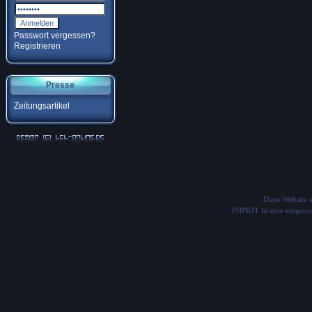
Passwort vergessen?
Registrieren
Presse
Zeitungsartikel
Diese Website
PHPKIT ist eine einget