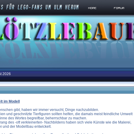
st 2026
lt im Modell
enschen gibt, haben wir immer versucht, Dinge nachzubilden.
en und geschnitzte Tierfiguren sollten helfen, die damals meist feindliche Umwelt
inne des Wortes begreifbar, beherrschbar zu machen.
ang des -oft verkleinerten- Nachbildens haben sich viele Künste wie die Malerei,
ei und der Modellbau entwickelt.