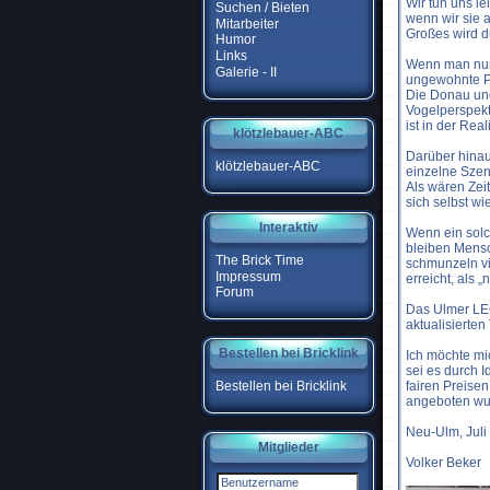
Wir tun uns l
Suchen / Bieten
wenn wir sie 
Mitarbeiter
Großes wird d
Humor
Links
Wenn man nun 
Galerie - II
ungewohnte Pe
Die Donau und
Vogelperspekt
ist in der Rea
klötzlebauer-ABC
Darüber hinaus
klötzlebauer-ABC
einzelne Szen
Als wären Zeit
sich selbst w
Interaktiv
Wenn ein solch
bleiben Mensc
The Brick Time
schmunzeln vi
Impressum
erreicht, als 
Forum
Das Ulmer LEG
aktualisierten
Bestellen bei Bricklink
Ich möchte mi
sei es durch 
fairen Preisen
Bestellen bei Bricklink
angeboten wur
Neu-Ulm, Juli
Mitglieder
Volker Beker