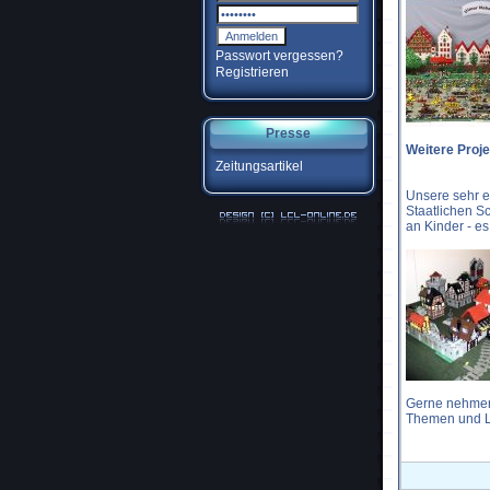
Passwort vergessen?
Registrieren
Presse
Weitere Proje
Zeitungsartikel
Unsere sehr e
Staatlichen S
an Kinder - e
Gerne nehmen
Themen und L