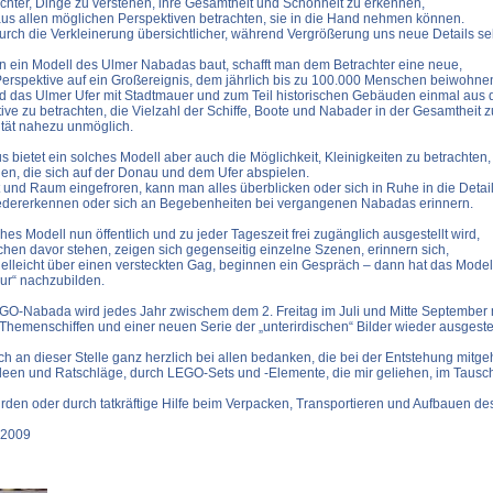
eichter, Dinge zu verstehen, ihre Gesamtheit und Schönheit zu erkennen,
aus allen möglichen Perspektiven betrachten, sie in die Hand nehmen können.
urch die Verkleinerung übersichtlicher, während Vergrößerung uns neue Details se
ein Modell des Ulmer Nabadas baut, schafft man dem Betrachter eine neue,
rspektive auf ein Großereignis, dem jährlich bis zu 100.000 Menschen beiwohne
 das Ulmer Ufer mit Stadtmauer und zum Teil historischen Gebäuden einmal aus 
ive zu betrachten, die Vielzahl der Schiffe, Boote und Nabader in der Gesamtheit 
lität nahezu unmöglich.
 bietet ein solches Modell aber auch die Möglichkeit, Kleinigkeiten zu betrachten,
en, die sich auf der Donau und dem Ufer abspielen.
 und Raum eingefroren, kann man alles überblicken oder sich in Ruhe in die Details
iedererkennen oder sich an Begebenheiten bei vergangenen Nabadas erinnern.
es Modell nun öffentlich und zu jeder Tageszeit frei zugänglich ausgestellt wird,
hen davor stehen, zeigen sich gegenseitig einzelne Szenen, erinnern sich,
elleicht über einen versteckten Gag, beginnen ein Gespräch – dann hat das Mode
„nur“ nachzubilden.
O-Nabada wird jedes Jahr zwischem dem 2. Freitag im Juli und Mitte September 
 Themenschiffen und einer neuen Serie der „unterirdischen“ Bilder wieder ausgestel
ch an dieser Stelle ganz herzlich bei allen bedanken, die bei der Entstehung mitg
Ideen und Ratschläge, durch LEGO-Sets und -Elemente, die mir geliehen, im Tausc
den oder durch tatkräftige Hilfe beim Verpacken, Transportieren und Aufbauen de
 2009