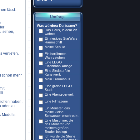
hen lässt.
Umfrage
n:
Was würdest Du bauen?
der
Das Haus, in dem ich
zu sehen,
wohne
Ein riesiges StarWars
Raumschiff
Meine Schule
 vertiefen,
Ein berühmtes
Wahrzeichen
Eine LEGO
Eisenbahn-Anlage
Eine Skulptur/ein
Kunstwerk
ll schon mehr
Mein Traumhaus
Eine große LEGO
mit
Stadt
lt.
Eine Abenteuerwelt
eholfen haben,
Eine Filmszene
h oder zu
Ein Monster, das
meine kleine
s Modells.
Schwester erschreckt
Eine Maschine, die
das Monster von
meinem großen
Bruder besiegt
Ich würde die Steine