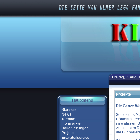
Freitag, 7. Augu
Projekte
Hauptmenü
Die Ganze We
Startseite
News
Seit es uns M
Termine
Höhlenmalerei
im wahrsten S
Flohmärkte
Aus diesem Dr
Bauanleitungen
die Bildhauer
Projekte
Ersatzteilservice