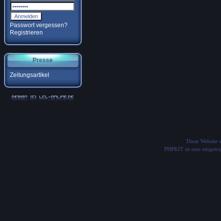
Passwort vergessen?
Registrieren
Presse
Zeitungsartikel
Diese Website
PHPKIT ist eine einget