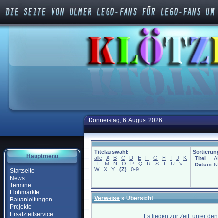
Donnerstag, 6. August 2026
Titelauswahl:
Sortierun
Hauptmenü
alle
A
B
C
D
E
F
G
H
I
J
K
Titel
A
L
M
N
O
P
Q
R
S
T
U
V
Datum
N
W
X
Y
(
Z
)
0-9
Startseite
News
Termine
Flohmärkte
Verweise
» Übersicht
Bauanleitungen
Projekte
Ersatzteilservice
Es liegen zur Zeit, unter de