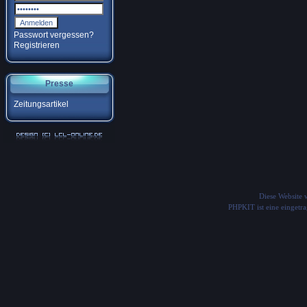
Passwort vergessen?
Registrieren
Presse
Zeitungsartikel
Diese Website
PHPKIT ist eine einget