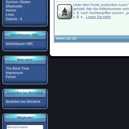
Suchen / Bieten
Unter dem Punkt „instruction scans“
Mitarbeiter
gelistet; Wer die Artikelnummer se
Humor
z. B. nach Suchbegriffen suchen: „po
Links
z. B. a...
Lesen Sie mehr
Galerie - II
klötzlebauer-ABC
Seiten
(1):
(1)
klötzlebauer-ABC
Interaktiv
The Brick Time
Impressum
Forum
Bestellen bei Bricklink
Bestellen bei Bricklink
Mitglieder