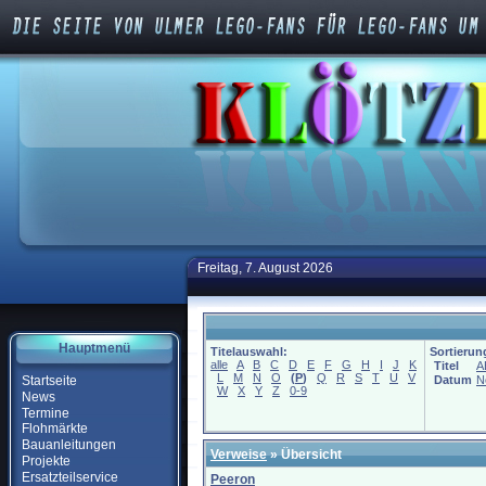
Freitag, 7. August 2026
Hauptmenü
Titelauswahl:
Sortierun
alle
A
B
C
D
E
F
G
H
I
J
K
Titel
A
L
M
N
O
(
P
)
Q
R
S
T
U
V
Startseite
Datum
N
W
X
Y
Z
0-9
News
Termine
Flohmärkte
Bauanleitungen
Verweise
» Übersicht
Projekte
Ersatzteilservice
Peeron