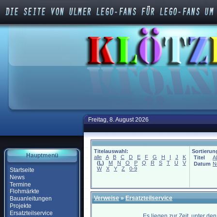
Freitag, 8. August 2026
Titelauswahl:
Sortierun
Hauptmenü
alle
A
B
C
D
E
F
G
H
I
J
K
Titel
A
(
L
)
M
N
O
P
Q
R
S
T
U
V
Datum
N
W
X
Y
Z
0-9
Startseite
News
Termine
Flohmärkte
Verweise
»
Ersatzteilservice
Bauanleitungen
Projekte
Ersatzteilservice
Es liegen zur Zeit, unter de