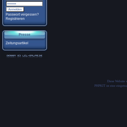
Passwort vergessen?
Registrieren
Presse
Zeitungsartikel
Diese Website
PHPKIT ist eine einget