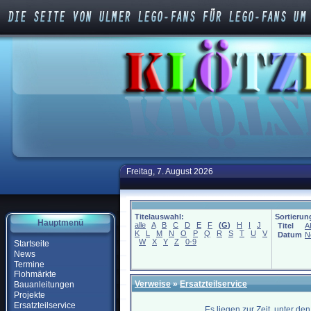
Freitag, 7. August 2026
Titelauswahl:
Sortierun
Hauptmenü
alle
A
B
C
D
E
F
(
G
)
H
I
J
Titel
A
K
L
M
N
O
P
Q
R
S
T
U
V
Datum
N
W
X
Y
Z
0-9
Startseite
News
Termine
Flohmärkte
Verweise
»
Ersatzteilservice
Bauanleitungen
Projekte
Ersatzteilservice
Es liegen zur Zeit, unter de