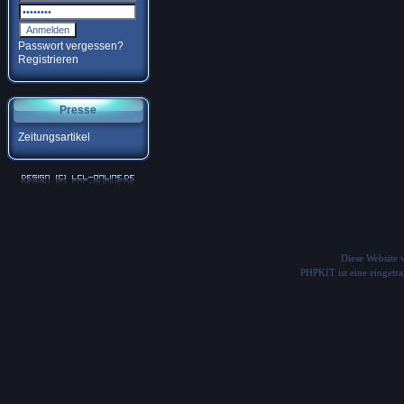
Passwort vergessen?
Registrieren
Presse
Zeitungsartikel
Diese Website
PHPKIT ist eine einget