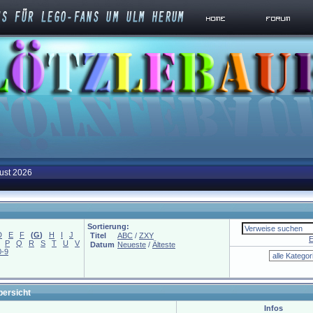
ust 2026
Sortierung:
D
E
F
(
G
)
H
I
J
Titel
ABC
/
ZXY
E
P
Q
R
S
T
U
V
Datum
Neueste
/
Älteste
0-9
bersicht
Infos