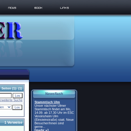
Seiten
(1):
(1)
Newsflash
rweiterte Suche
Stammtisch Ulm
Unser nächster Ulmer
Stammtisch findet am Mo,
14.09. ab 17.30 Uhr im ESC
Vereinsheim Ulm
(Einsteinstraße) statt. Neue
1 Verweise
Besucher/Innen sind
gerne...
[mehr »]