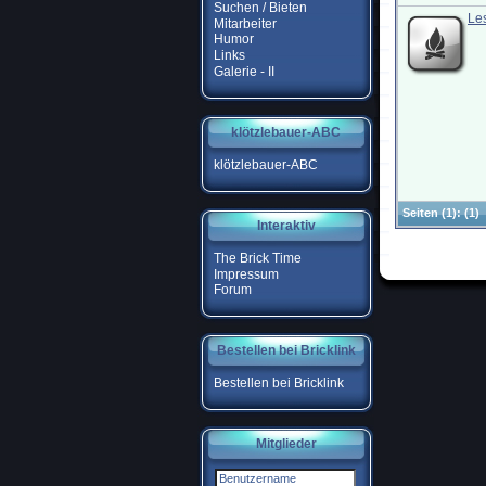
Suchen / Bieten
Le
Mitarbeiter
Humor
Links
Galerie - II
klötzlebauer-ABC
klötzlebauer-ABC
Seiten
(1):
(1)
Interaktiv
The Brick Time
Impressum
Forum
Bestellen bei Bricklink
Bestellen bei Bricklink
Mitglieder