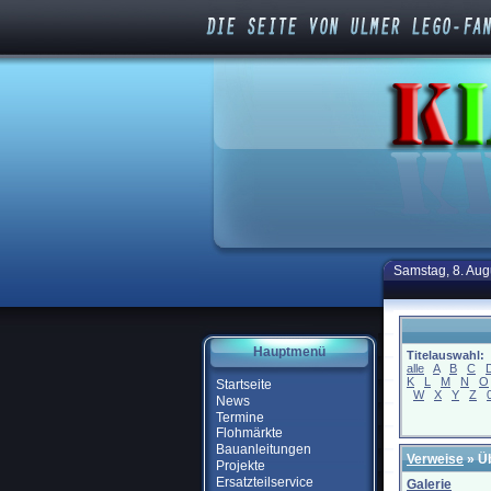
Samstag, 8. Aug
Hauptmenü
Titelauswahl:
alle
A
B
C
K
L
M
N
O
Startseite
W
X
Y
Z
News
Termine
Flohmärkte
Bauanleitungen
Verweise
» Ü
Projekte
Ersatzteilservice
Galerie