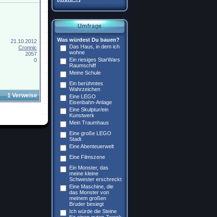
Umfrage
Was würdest Du bauen?
21.10.2012
Das Haus, in dem ich
Cronnic
wohne
2057
Ein riesiges StarWars
0
Raumschiff
Meine Schule
Ein berühmtes
Wahrzeichen
1 Verweise
Eine LEGO
Eisenbahn-Anlage
Eine Skulptur/ein
Kunstwerk
Mein Traumhaus
Eine große LEGO
Stadt
Eine Abenteuerwelt
Eine Filmszene
Ein Monster, das
meine kleine
Schwester erschreckt
Eine Maschine, die
das Monster von
meinem großen
Bruder besiegt
Ich würde die Steine