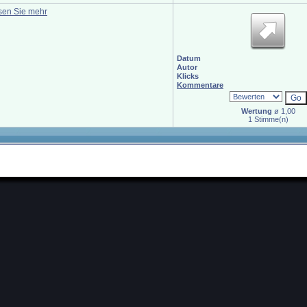
sen Sie mehr
Datum
Autor
Klicks
Kommentare
Wertung
ø 1,00
1 Stimme(n)