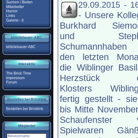
Suchen / Bieten
29.09.2015 - 1
Mitarbeiter
Humor
-
Unsere Kolle
Links
Galerie - II
Burkhard Siemon
und Steph
klötzlebauer-ABC
Schumannhaben
klötzlebauer-ABC
den letzten Mona
Interaktiv
die Wiblinger Basil
The Brick Time
Herzstück d
Impressum
Forum
Klosters Wibling
fertig gestellt - sie
Bestellen bei Bricklink
bis Mitte Novembe
Bestellen bei Bricklink
Schaufenster 
Mitglieder
Spielwaren Gänß