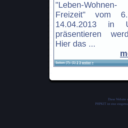
"Leben-Wohnen-
Freizeit" vom 6
14.04.2013 in 
präsentieren werd
Hier das ...
m
Seiten
(7):
(1)
2
3
weiter
>
Diese Website
PHPKIT ist eine einget