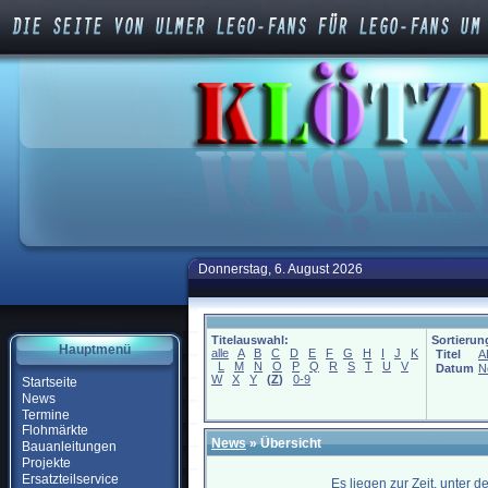
Donnerstag, 6. August 2026
Titelauswahl:
Sortierun
Hauptmenü
alle
A
B
C
D
E
F
G
H
I
J
K
Titel
A
L
M
N
O
P
Q
R
S
T
U
V
Datum
N
W
X
Y
(
Z
)
0-9
Startseite
News
Termine
Flohmärkte
News
» Übersicht
Bauanleitungen
Projekte
Ersatzteilservice
Es liegen zur Zeit, unter 