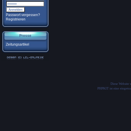
Passwort vergessen?
Registrieren
Presse
Zeitungsartikel
Diese Website
PHPKIT ist eine einget