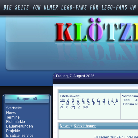
Freitag, 7. August 2026
Titelauswahl:
Sortierun
Hauptmenü
alle
A
B
C
D
E
F
G
H
I
J
K
Titel
A
L
M
N
O
P
Q
R
S
T
U
V
Datum
N
W
X
(
Y
)
Z
0-9
Startseite
News
Termine
Flohmärkte
News
»
Klötzlebauer
Bauanleitungen
Projekte
Ersatzteilservice
Es liegen zur Zeit, unter 