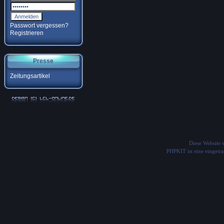
Passwort vergessen?
Registrieren
Presse
Zeitungsartikel
Diese Website
PHPKIT ist eine einget