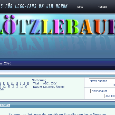
ust 2026
Sortierung:
D
E
F
G
H
I
J
K
Titel
ABC
/
ZXY
E
P
Q
R
S
T
U
V
Datum
Neueste
/
Älteste
0-9
lebauer
Es liegen zur Zeit, unter den gewählten Einstellungen, keine News vor.