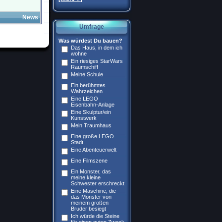
News
Umfrage
Was würdest Du bauen?
Das Haus, in dem ich
wohne
Ein riesiges StarWars
Raumschiff
Meine Schule
Ein berühmtes
Wahrzeichen
Eine LEGO
Eisenbahn-Anlage
Eine Skulptur/ein
Kunstwerk
Mein Traumhaus
Eine große LEGO
Stadt
Eine Abenteuerwelt
Eine Filmszene
Ein Monster, das
meine kleine
Schwester erschreckt
Eine Maschine, die
das Monster von
meinem großen
Bruder besiegt
Ich würde die Steine