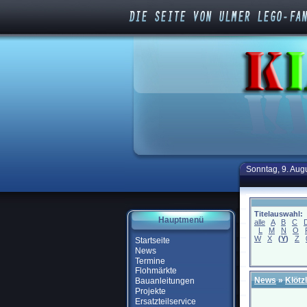
Sonntag, 9. Aug
Titelauswahl:
Hauptmenü
alle
A
B
C
L
M
N
O
W
X
(
Y
)
Z
Startseite
News
Termine
Flohmärkte
News
»
Klötz
Bauanleitungen
Projekte
Ersatzteilservice