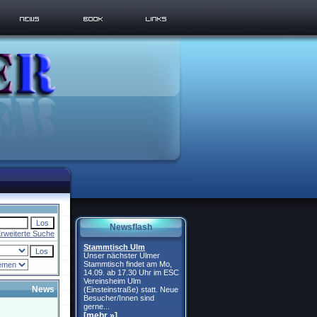
Newsflash
rweiterte Suche
Stammtisch Ulm
Unser nächster Ulmer
Stammtisch findet am Mo,
14.09. ab 17.30 Uhr im ESC
Vereinsheim Ulm
News
(Einsteinstraße) statt. Neue
Besucher/Innen sind
gerne...
[mehr »]