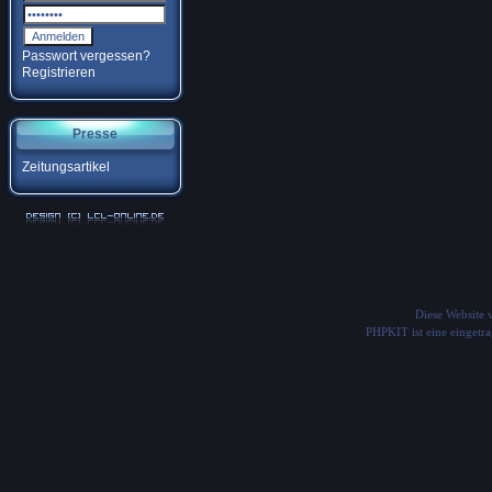
Passwort vergessen?
Registrieren
Presse
Zeitungsartikel
Diese Website
PHPKIT ist eine einget