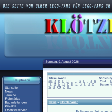
Sonntag, 9. August 2026
Titelauswahl:
Sortierun
Hauptmenü
alle
A
B
C
D
E
F
G
H
I
J
K
Titel
A
L
M
N
O
P
Q
R
S
T
U
V
Datum
N
W
X
(
Y
)
Z
0-9
Startseite
News
Termine
Flohmärkte
News
»
Klötzlebauer
Bauanleitungen
Projekte
Ersatzteilservice
Es liegen zur Zeit, unter 