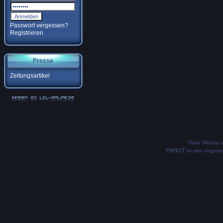
Passwort vergessen?
Registrieren
Presse
Zeitungsartikel
Diese Website
PHPKIT ist eine einget