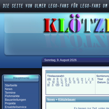
Sonntag, 9. August 2026
Titelauswahl:
Sortierun
Hauptmenü
alle
A
B
C
D
E
F
G
H
I
J
K
Titel
A
L
M
N
O
P
Q
R
S
T
U
V
Datum
N
W
X
(
Y
)
Z
0-9
Startseite
News
Termine
Flohmärkte
News
»
Klötzlebauer
Bauanleitungen
Projekte
Ersatzteilservice
Es liegen zur Zeit, unter 