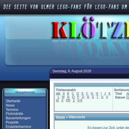
Samstag, 8. August 2026
Titelauswahl:
Sortierun
Hauptmenü
alle
A
B
C
D
E
F
G
H
I
J
K
Titel
A
L
M
N
O
P
Q
R
S
T
U
V
Datum
N
W
X
(
Y
)
Z
0-9
Startseite
News
Termine
Flohmärkte
News
» Übersicht
Bauanleitungen
Projekte
Ersatzteilservice
Es liegen zur Zeit, unter 