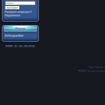
Passwort vergessen?
Registrieren
Presse
Zeitungsartikel
Diese Website
PHPKIT ist eine einget