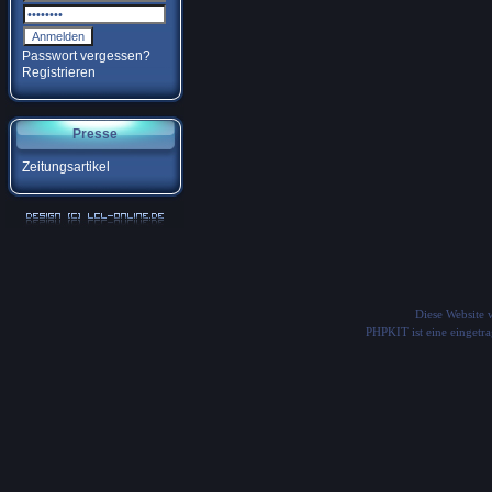
Passwort vergessen?
Registrieren
Presse
Zeitungsartikel
Diese Website
PHPKIT ist eine einget