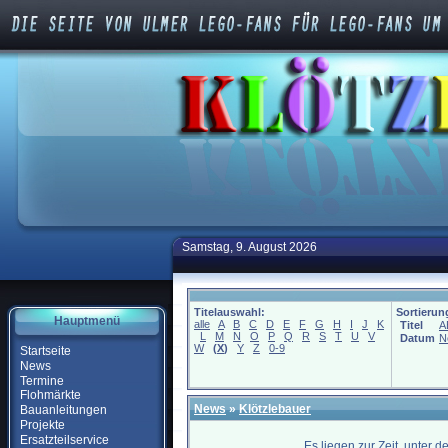
Samstag, 9. August 2026
Titelauswahl:
Sortierun
Hauptmenü
alle
A
B
C
D
E
F
G
H
I
J
K
Titel
A
L
M
N
O
P
Q
R
S
T
U
V
Datum
N
W
(
X
)
Y
Z
0-9
Startseite
News
Termine
Flohmärkte
News
»
Klötzlebauer
Bauanleitungen
Projekte
Ersatzteilservice
Es liegen zur Zeit, unter 