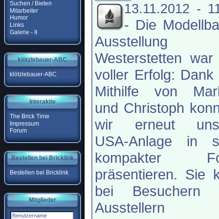
Suchen / Bieten
13.11.2012 - 1
Mitarbeiter
Humor
-
Die Modellb
Links
Galerie - II
Ausstellung
Westerstetten war
klötzlebauer-ABC
voller Erfolg: Dank
klötzlebauer-ABC
Mithilfe von Mar
Interaktiv
und Christoph kon
The Brick Time
wir erneut uns
Impressum
Forum
USA-Anlage in s
kompakter F
Bestellen bei Bricklink
präsentieren. Sie
Bestellen bei Bricklink
bei Besuchern 
Mitglieder
Ausstellern