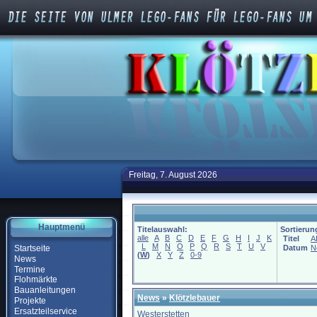
Freitag, 7. August 2026
Hauptmenü
Titelauswahl:
Sortierun
alle
A
B
C
D
E
F
G
H
I
J
K
Titel
A
L
M
N
O
P
Q
R
S
T
U
V
Startseite
Datum
N
(
W
)
X
Y
Z
0-9
News
Termine
Flohmärkte
Bauanleitungen
News
»
Klötzlebauer
Projekte
Ersatzteilservice
Westerstetten