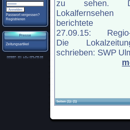
zu sehen. D
Lokalfernsehen
Passwort vergessen?
Registrieren
berichtete 
27.09.15: Regio
Presse
Die Lokalzeitun
Zeitungsartikel
schrieben: SWP Ulm
m
Seiten
(1):
(1)