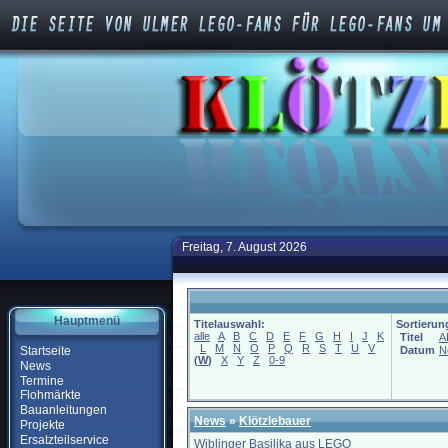
Freitag, 7. August 2026
Hauptmenü
Titelauswahl:
Sortierun
alle
A
B
C
D
E
F
G
H
I
J
K
Titel
A
L
M
N
O
P
Q
R
S
T
U
V
Startseite
Datum
N
(
W
)
X
Y
Z
0-9
News
Termine
Flohmärkte
Bauanleitungen
News
»
Klötzlebauer
Projekte
Ersatzteilservice
Wiblinger Basilika aus LEGO