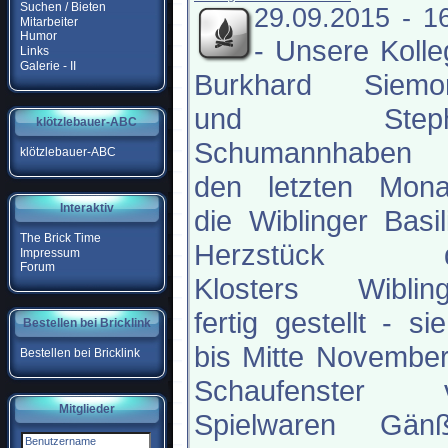
Suchen / Bieten
29.09.2015 - 1
Mitarbeiter
Humor
-
Unsere Kolle
Links
Galerie - II
Burkhard Siemon
und Steph
klötzlebauer-ABC
Schumannhaben
klötzlebauer-ABC
den letzten Mona
Interaktiv
die Wiblinger Basil
The Brick Time
Herzstück d
Impressum
Forum
Klosters Wibling
fertig gestellt - sie
Bestellen bei Bricklink
bis Mitte Novembe
Bestellen bei Bricklink
Schaufenster 
Mitglieder
Spielwaren Gänß