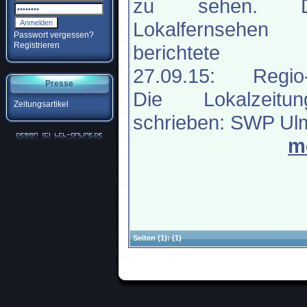
zu sehen. D
Lokalfernsehen
Passwort vergessen?
Registrieren
berichtete 
27.09.15: Regio
Presse
Die Lokalzeitun
Zeitungsartikel
schrieben: SWP Ulm
m
Seiten
(1):
(1)