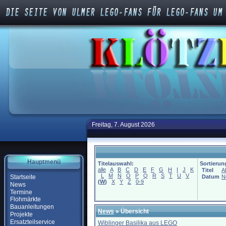
Freitag, 7. August 2026
Hauptmenü
Titelauswahl:
Sortierun
alle
A
B
C
D
E
F
G
H
I
J
K
Titel
A
L
M
N
O
P
Q
R
S
T
U
V
Startseite
Datum
N
(
W
)
X
Y
Z
0-9
News
Termine
Flohmärkte
Bauanleitungen
News
» Übersicht
Projekte
Ersatzteilservice
Wiblinger Basilika aus LEGO