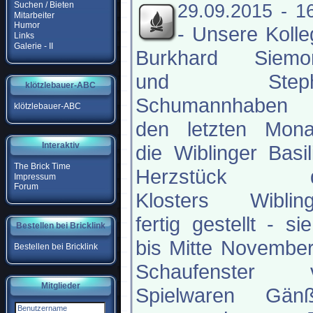
Suchen / Bieten
29.09.2015 - 1
Mitarbeiter
Humor
-
Unsere Kolle
Links
Galerie - II
Burkhard Siemon
und Steph
klötzlebauer-ABC
Schumannhaben
klötzlebauer-ABC
den letzten Mona
Interaktiv
die Wiblinger Basil
The Brick Time
Herzstück d
Impressum
Forum
Klosters Wibling
fertig gestellt - sie
Bestellen bei Bricklink
bis Mitte Novembe
Bestellen bei Bricklink
Schaufenster 
Mitglieder
Spielwaren Gänß