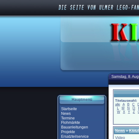
Samstag, 8. Aug
Hauptmenü
Titelauswahl:
alle
A
B
C
L
M
N
O
Startseite
W
X
Y
Z
News
Termine
Flohmärkte
Bauanleitungen
News
»
Klötz
Projekte
Ersatzteilservice
Video