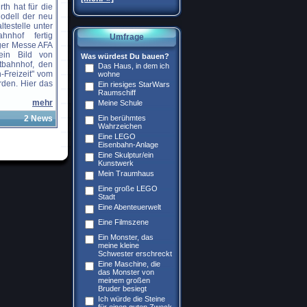
rth hat für die
odell der neu
testelle unter
hnhof fertig
Umfrage
rger Messe AFA
 ein Bild von
Was würdest Du bauen?
bahnhof, den
Das Haus, in dem ich
-Freizeit" vom
wohne
rden. Hier das
Ein riesiges StarWars
Raumschiff
mehr
Meine Schule
2 News
Ein berühmtes
Wahrzeichen
Eine LEGO
Eisenbahn-Anlage
Eine Skulptur/ein
Kunstwerk
Mein Traumhaus
Eine große LEGO
Stadt
Eine Abenteuerwelt
Eine Filmszene
Ein Monster, das
meine kleine
Schwester erschreckt
Eine Maschine, die
das Monster von
meinem großen
Bruder besiegt
Ich würde die Steine