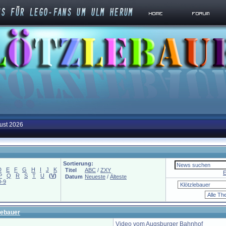
ust 2026
Sortierung:
D
E
F
G
H
I
J
K
Titel
ABC
/
ZXY
E
P
Q
R
S
T
U
(
V
)
Datum
Neueste
/
Älteste
0-9
lebauer
Video vom Augsburger Bahnhof