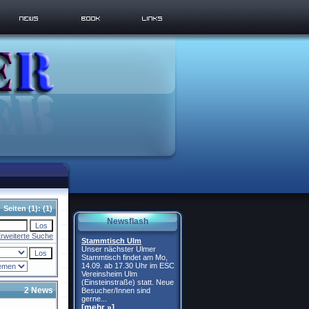
Seiten
(1):
(1)
Newsflash
rweiterte Suche
Stammtisch Ulm
Unser nächster Ulmer
Stammtisch findet am Mo,
14.09. ab 17.30 Uhr im ESC
Vereinsheim Ulm
(Einsteinstraße) statt. Neue
2 News
Besucher/Innen sind
gerne...
[mehr »]