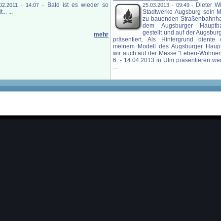
-
Bald ist es wieder so
-
Dieter Wi
02.2011 - 14:07
25.03.2013 - 09:49
... ...
Stadtwerke Augsburg sein M
zu bauenden Straßenbahnhal
dem Augsburger Hauptba
gestellt und auf der Augsbu
mehr
präsentiert. Als Hintergrund diente
meinem Modell des Augsburger Haupt
wir auch auf der Messe "Leben-Wohnen
6. - 14.04.2013 in Ulm präsentieren we
...