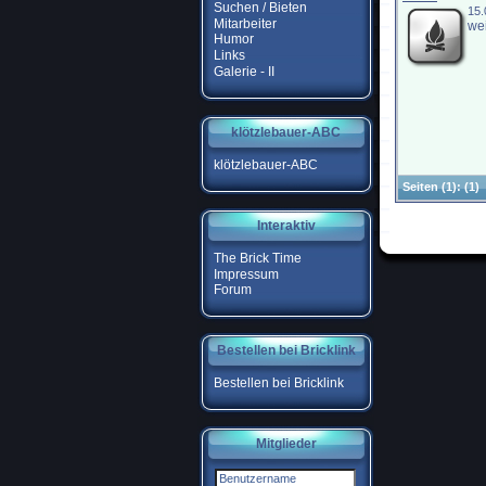
Suchen / Bieten
15.
Mitarbeiter
weit
Humor
Links
Galerie - II
klötzlebauer-ABC
klötzlebauer-ABC
Seiten
(1):
(1)
Interaktiv
The Brick Time
Impressum
Forum
Bestellen bei Bricklink
Bestellen bei Bricklink
Mitglieder