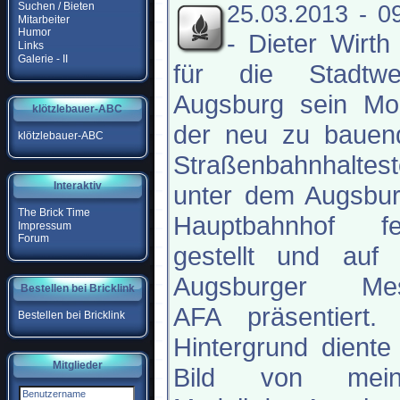
Suchen / Bieten
25.03.2013 - 0
Mitarbeiter
Humor
-
Dieter Wirth
Links
Galerie - II
für die Stadtwe
Augsburg sein Mod
klötzlebauer-ABC
der neu zu bauen
klötzlebauer-ABC
Straßenbahnhaltest
Interaktiv
unter dem Augsbur
The Brick Time
Hauptbahnhof fer
Impressum
Forum
gestellt und auf 
Augsburger Me
Bestellen bei Bricklink
AFA präsentiert. 
Bestellen bei Bricklink
Hintergrund diente
Mitglieder
Bild von mei