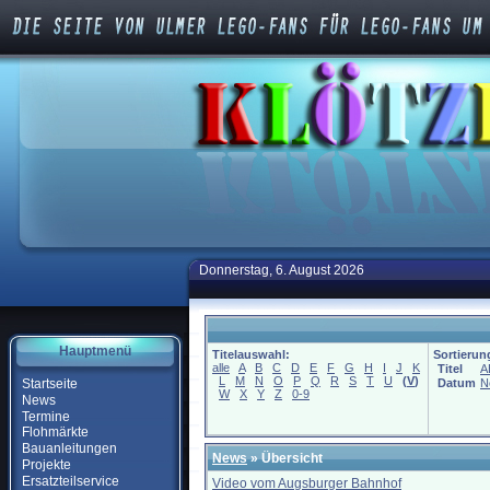
Donnerstag, 6. August 2026
Hauptmenü
Titelauswahl:
Sortierun
alle
A
B
C
D
E
F
G
H
I
J
K
Titel
A
L
M
N
O
P
Q
R
S
T
U
(
V
)
Startseite
Datum
N
W
X
Y
Z
0-9
News
Termine
Flohmärkte
Bauanleitungen
News
» Übersicht
Projekte
Ersatzteilservice
Video vom Augsburger Bahnhof