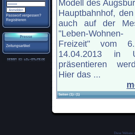
Modell des Augsbu
Hauptbahnhof, den
Passwort vergessen?
Registrieren
auch auf der Me
"Leben-Wohnen-
Presse
Freizeit" vom 6
Zeitungsartikel
14.04.2013 in 
präsentieren werd
Hier das ...
m
Seiten
(1):
(1)
Diese Website