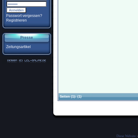
Passwort vergessen?
Registrieren
Presse
Zeitungsartikel
Seiten
(1):
(1)
Diese Website