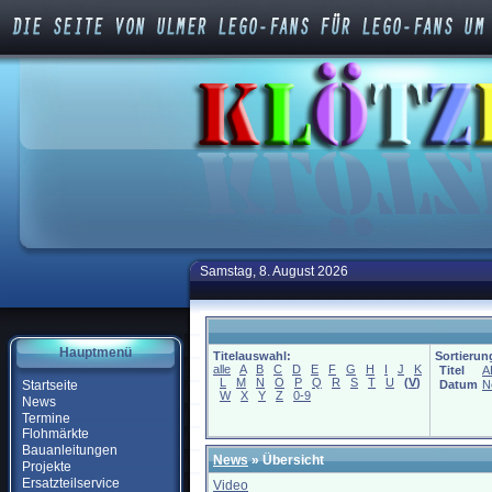
Samstag, 8. August 2026
Hauptmenü
Titelauswahl:
Sortierun
alle
A
B
C
D
E
F
G
H
I
J
K
Titel
A
L
M
N
O
P
Q
R
S
T
U
(
V
)
Startseite
Datum
N
W
X
Y
Z
0-9
News
Termine
Flohmärkte
Bauanleitungen
News
» Übersicht
Projekte
Ersatzteilservice
Video