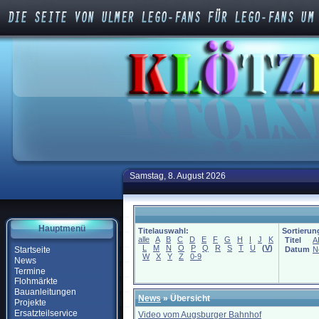
Samstag, 8. August 2026
Hauptmenü
Titelauswahl:
Sortierun
alle
A
B
C
D
E
F
G
H
I
J
K
Titel
A
L
M
N
O
P
Q
R
S
T
U
(
V
)
Startseite
Datum
N
W
X
Y
Z
0-9
News
Termine
Flohmärkte
Bauanleitungen
News
» Übersicht
Projekte
Ersatzteilservice
Video vom Augsburger Bahnhof