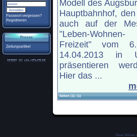
Modell des Augsbu
Hauptbahnhof, den
Passwort vergessen?
Registrieren
auch auf der Me
"Leben-Wohnen-
Presse
Freizeit" vom 6
Zeitungsartikel
14.04.2013 in 
präsentieren werd
Hier das ...
m
Seiten
(1):
(1)
Diese Website