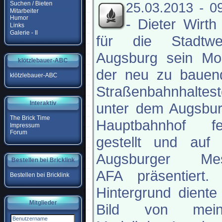
Suchen / Bieten
25.03.2013 - 0
Mitarbeiter
Humor
-
Dieter Wirth
Links
Galerie - II
für die Stadtwe
Augsburg sein Mod
klötzlebauer-ABC
der neu zu bauen
klötzlebauer-ABC
Straßenbahnhaltest
Interaktiv
unter dem Augsbur
The Brick Time
Hauptbahnhof fer
Impressum
Forum
gestellt und auf 
Augsburger Me
Bestellen bei Bricklink
AFA präsentiert. 
Bestellen bei Bricklink
Hintergrund diente
Mitglieder
Bild von mei