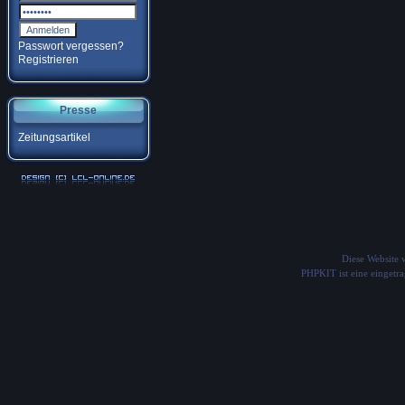
Passwort vergessen?
Registrieren
Presse
Zeitungsartikel
Diese Website
PHPKIT ist eine einget