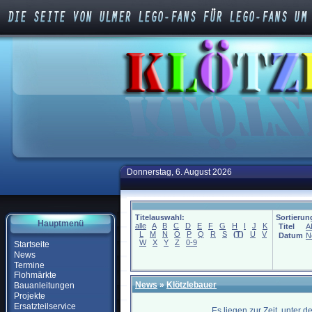
Donnerstag, 6. August 2026
Titelauswahl:
Sortierun
Hauptmenü
alle
A
B
C
D
E
F
G
H
I
J
K
Titel
A
L
M
N
O
P
Q
R
S
(
T
)
U
V
Datum
N
W
X
Y
Z
0-9
Startseite
News
Termine
Flohmärkte
News
»
Klötzlebauer
Bauanleitungen
Projekte
Ersatzteilservice
Es liegen zur Zeit, unter 