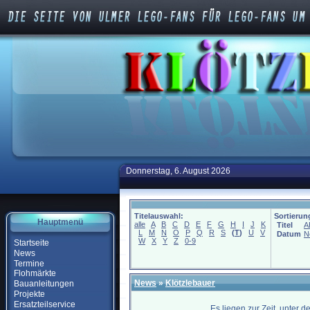
Donnerstag, 6. August 2026
Titelauswahl:
Sortierun
Hauptmenü
alle
A
B
C
D
E
F
G
H
I
J
K
Titel
A
L
M
N
O
P
Q
R
S
(
T
)
U
V
Datum
N
W
X
Y
Z
0-9
Startseite
News
Termine
Flohmärkte
News
»
Klötzlebauer
Bauanleitungen
Projekte
Ersatzteilservice
Es liegen zur Zeit, unter 