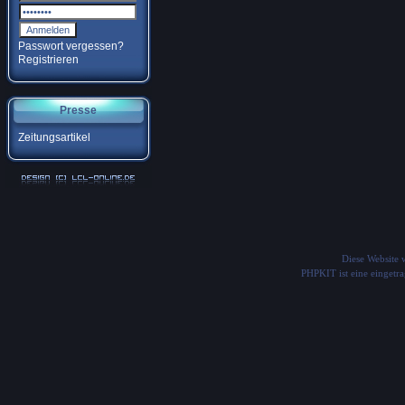
Passwort vergessen?
Registrieren
Presse
Zeitungsartikel
Diese Website
PHPKIT ist eine einget