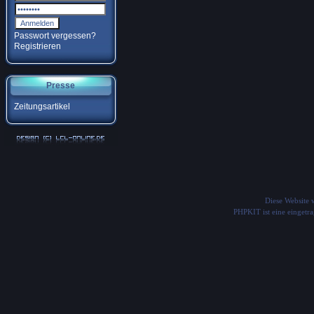
Passwort vergessen?
Registrieren
Presse
Zeitungsartikel
Diese Website
PHPKIT ist eine einget