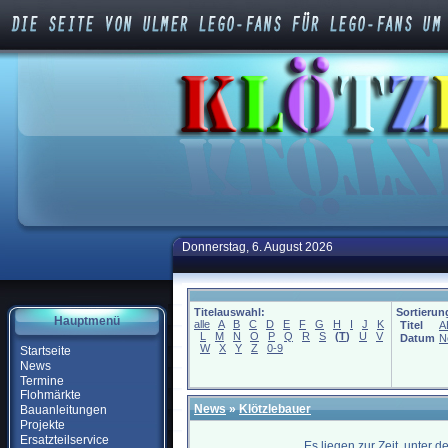
Donnerstag, 6. August 2026
Titelauswahl:
Sortierun
Hauptmenü
alle
A
B
C
D
E
F
G
H
I
J
K
Titel
A
L
M
N
O
P
Q
R
S
(
T
)
U
V
Datum
N
W
X
Y
Z
0-9
Startseite
News
Termine
Flohmärkte
News
»
Klötzlebauer
Bauanleitungen
Projekte
Ersatzteilservice
Es liegen zur Zeit, unter 