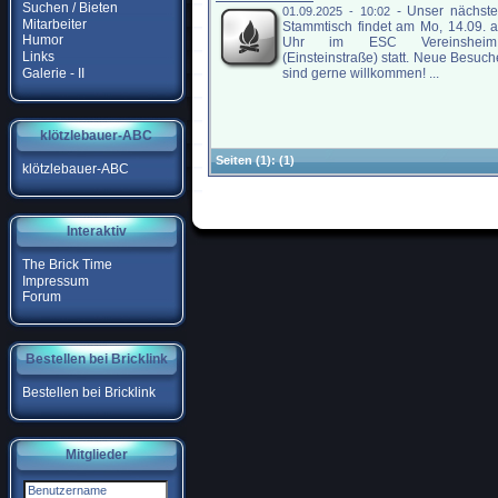
Suchen / Bieten
-
Unser nächste
01.09.2025 - 10:02
Mitarbeiter
Stammtisch findet am Mo, 14.09. 
Humor
Uhr im ESC Vereinshei
Links
(Einsteinstraße) statt. Neue Besuch
Galerie - II
sind gerne willkommen! ...
klötzlebauer-ABC
Seiten
(1):
(1)
klötzlebauer-ABC
Interaktiv
The Brick Time
Impressum
Forum
Bestellen bei Bricklink
Bestellen bei Bricklink
Mitglieder