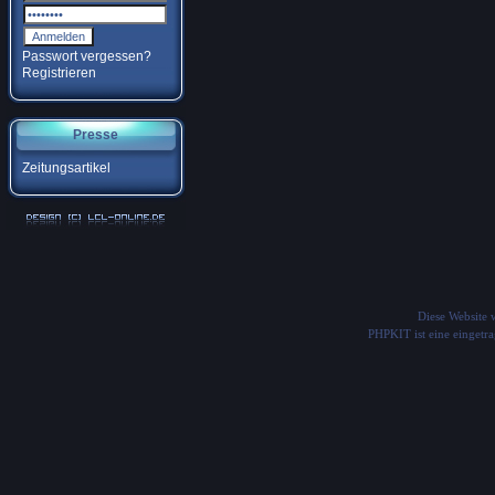
Passwort vergessen?
Registrieren
Presse
Zeitungsartikel
Diese Website
PHPKIT ist eine einget