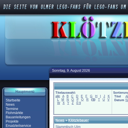
Sonntag, 9. August 2026
Hauptmenü
Titelauswahl:
Sortierun
alle
A
B
C
D
E
F
G
H
I
J
K
Titel
A
L
M
N
O
P
Q
R
(
S
)
T
U
V
Startseite
Datum
N
W
X
Y
Z
0-9
News
Termine
Flohmärkte
Bauanleitungen
News
»
Klötzlebauer
Projekte
Ersatzteilservice
Stammtisch Ulm