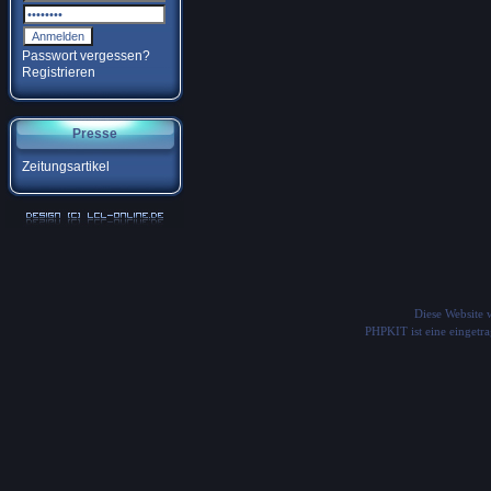
Passwort vergessen?
Registrieren
Presse
Zeitungsartikel
Diese Website
PHPKIT ist eine einget