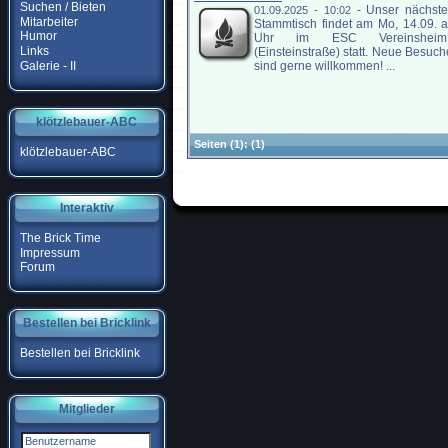
Suchen / Bieten
-
Unser nächste
01.09.2025 - 10:02
Mitarbeiter
Stammtisch findet am Mo, 14.09. 
Humor
Uhr im ESC Vereinshei
Links
(Einsteinstraße) statt. Neue Besuch
Galerie - II
sind gerne willkommen! ...
klötzlebauer-ABC
Seiten
(1):
(1)
klötzlebauer-ABC
Interaktiv
The Brick Time
Impressum
Forum
Bestellen bei Bricklink
Bestellen bei Bricklink
Mitglieder