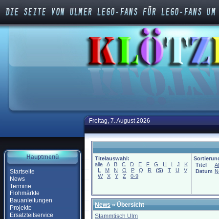
Freitag, 7. August 2026
Hauptmenü
Titelauswahl:
Sortierun
alle
A
B
C
D
E
F
G
H
I
J
K
Titel
A
L
M
N
O
P
Q
R
(
S
)
T
U
V
Startseite
Datum
N
W
X
Y
Z
0-9
News
Termine
Flohmärkte
Bauanleitungen
News
» Übersicht
Projekte
Ersatzteilservice
Stammtisch Ulm