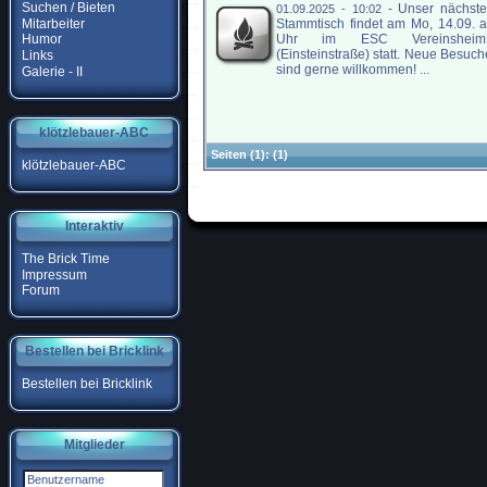
Suchen / Bieten
-
Unser nächste
01.09.2025 - 10:02
Mitarbeiter
Stammtisch findet am Mo, 14.09. 
Uhr im ESC Vereinshei
Humor
(Einsteinstraße) statt. Neue Besuch
Links
sind gerne willkommen! ...
Galerie - II
klötzlebauer-ABC
Seiten
(1):
(1)
klötzlebauer-ABC
Interaktiv
The Brick Time
Impressum
Forum
Bestellen bei Bricklink
Bestellen bei Bricklink
Mitglieder