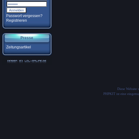
Passwort vergessen?
Registrieren
Presse
Zeitungsartikel
Diese Website
PHPKIT ist eine einget