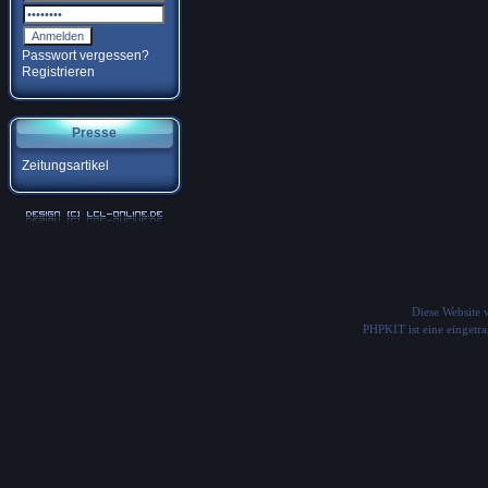
Passwort vergessen?
Registrieren
Presse
Zeitungsartikel
Diese Website
PHPKIT ist eine einget