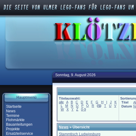
Sonntag, 9. August 2026
Hauptmenü
Titelauswahl:
Sortierun
alle
A
B
C
D
E
F
G
H
I
J
K
Titel
A
L
M
N
O
P
Q
R
(
S
)
T
U
V
Startseite
Datum
N
W
X
Y
Z
0-9
News
Termine
Flohmärkte
Bauanleitungen
News
» Übersicht
Projekte
Ersatzteilservice
Stammtisch Ludwigsburg