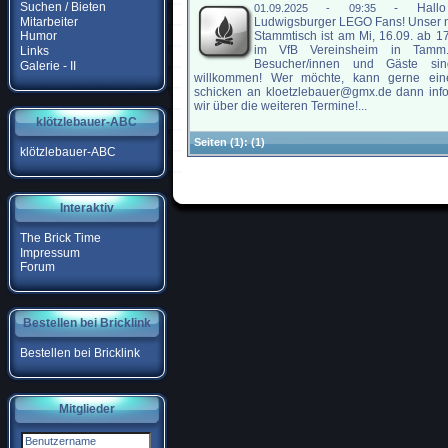
Suchen / Bieten
-
Hall
01.09.2025 - 09:35
Mitarbeiter
Ludwigsburger LEGO Fans! Unser 
Stammtisch ist am Mi, 16.09. ab 1
Humor
im VfB Vereinsheim in Tamm
Links
Besucher/innen und Gäste sin
Galerie - II
willkommen! Wer möchte, kann gerne ein
schicken an kloetzlebauer@gmx.de dann inf
wir über die weiteren Termine!...
klötzlebauer-ABC
Seiten
(1):
(1)
klötzlebauer-ABC
Interaktiv
The Brick Time
Impressum
Forum
Bestellen bei Bricklink
Bestellen bei Bricklink
Mitglieder