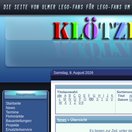
Samstag, 8. August 2026
Titelauswahl:
Sortierun
Hauptmenü
alle
A
B
C
D
E
F
G
H
I
J
K
Titel
A
L
M
N
O
P
Q
(
R
)
S
T
U
V
Datum
N
W
X
Y
Z
0-9
Startseite
News
Termine
Flohmärkte
News
» Übersicht
Bauanleitungen
Projekte
Ersatzteilservice
Es liegen zur Zeit, unter 