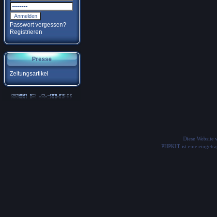
Passwort vergessen?
Registrieren
Presse
Zeitungsartikel
Diese Website
PHPKIT ist eine einget