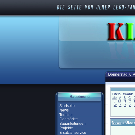
Donnerstag, 6. 
Titelauswahl:
Hauptmenü
alle
A
B
C
L
M
N
O
W
X
Y
Z
Startseite
News
Termine
Flohmärkte
News
» Übers
Bauanleitungen
Projekte
Ersatzteilservice