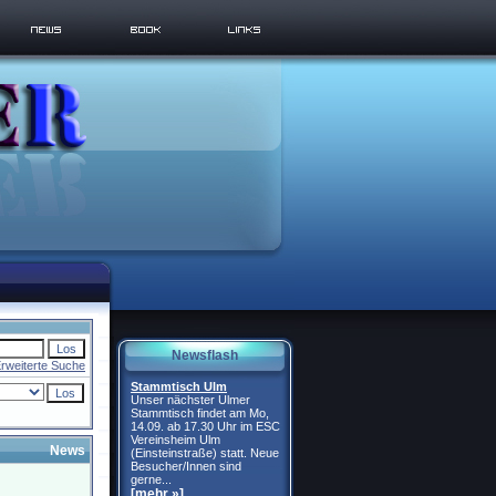
Newsflash
rweiterte Suche
Stammtisch Ulm
Unser nächster Ulmer
Stammtisch findet am Mo,
14.09. ab 17.30 Uhr im ESC
Vereinsheim Ulm
News
(Einsteinstraße) statt. Neue
Besucher/Innen sind
gerne...
[mehr »]