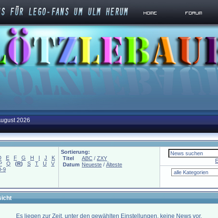
August 2026
Sortierung:
D
E
F
G
H
I
J
K
Titel
ABC
/
ZXY
E
P
Q
(
R
)
S
T
U
V
Datum
Neueste
/
Älteste
0-9
icht
Es liegen zur Zeit, unter den gewählten Einstellungen, keine News vor.