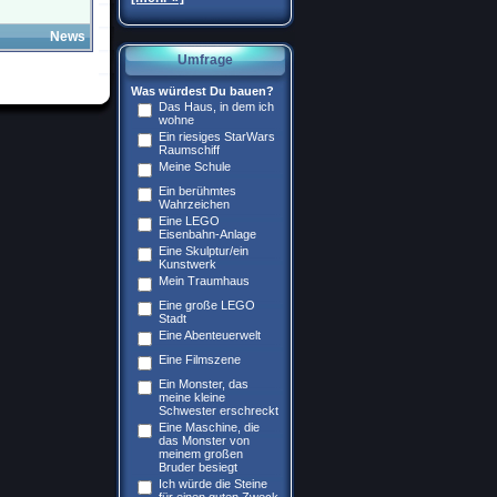
News
Umfrage
Was würdest Du bauen?
Das Haus, in dem ich
wohne
Ein riesiges StarWars
Raumschiff
Meine Schule
Ein berühmtes
Wahrzeichen
Eine LEGO
Eisenbahn-Anlage
Eine Skulptur/ein
Kunstwerk
Mein Traumhaus
Eine große LEGO
Stadt
Eine Abenteuerwelt
Eine Filmszene
Ein Monster, das
meine kleine
Schwester erschreckt
Eine Maschine, die
das Monster von
meinem großen
Bruder besiegt
Ich würde die Steine