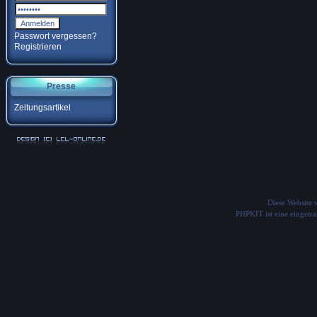
Passwort vergessen?
Registrieren
Presse
Zeitungsartikel
Diese Website
PHPKIT ist eine einget