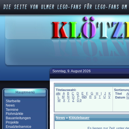
Sonntag, 9. August 2026
Titelauswahl:
Sortierun
Hauptmenü
alle
A
B
C
D
E
F
G
H
I
J
K
Titel
A
L
M
N
O
P
(
Q
)
R
S
T
U
V
Datum
N
W
X
Y
Z
0-9
Startseite
News
Termine
Flohmärkte
News
»
Klötzlebauer
Bauanleitungen
Projekte
Ersatzteilservice
Es liegen zur Zeit, unter 