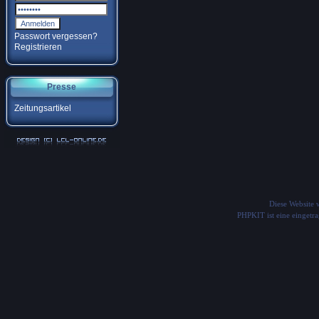
Passwort vergessen?
Registrieren
Presse
Zeitungsartikel
Diese Website
PHPKIT ist eine einget