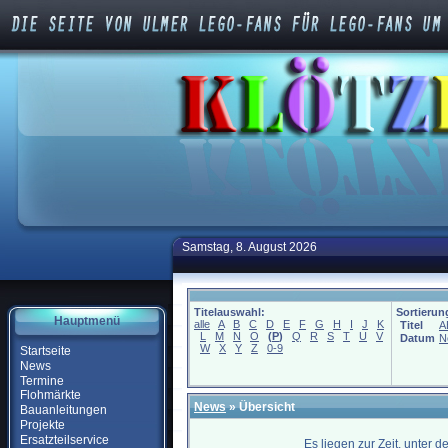
Samstag, 8. August 2026
Titelauswahl:
Sortierun
Hauptmenü
alle
A
B
C
D
E
F
G
H
I
J
K
Titel
A
L
M
N
O
(
P
)
Q
R
S
T
U
V
Datum
N
W
X
Y
Z
0-9
Startseite
News
Termine
Flohmärkte
News
» Übersicht
Bauanleitungen
Projekte
Ersatzteilservice
Es liegen zur Zeit, unter 