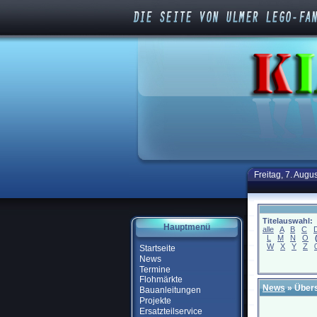
Freitag, 7. Augu
Titelauswahl:
Hauptmenü
alle
A
B
C
L
M
N
O
W
X
Y
Z
Startseite
News
Termine
Flohmärkte
News
» Übers
Bauanleitungen
Projekte
Ersatzteilservice