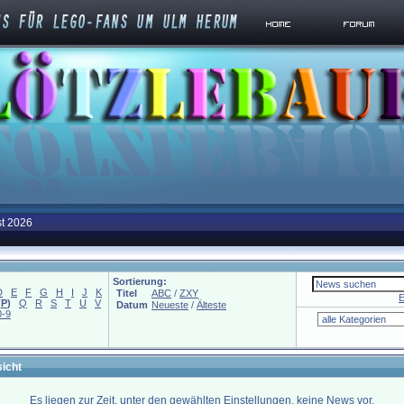
st 2026
Sortierung:
D
E
F
G
H
I
J
K
Titel
ABC
/
ZXY
E
(
P
)
Q
R
S
T
U
V
Datum
Neueste
/
Älteste
0-9
icht
Es liegen zur Zeit, unter den gewählten Einstellungen, keine News vor.