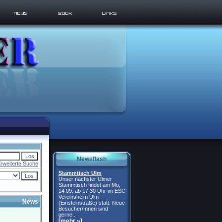
Newsflash
rweiterte Suche
Stammtisch Ulm
Unser nächster Ulmer
Stammtisch findet am Mo,
14.09. ab 17.30 Uhr im ESC
Vereinsheim Ulm
News
(Einsteinstraße) statt. Neue
Besucher/Innen sind
gerne...
[mehr »]