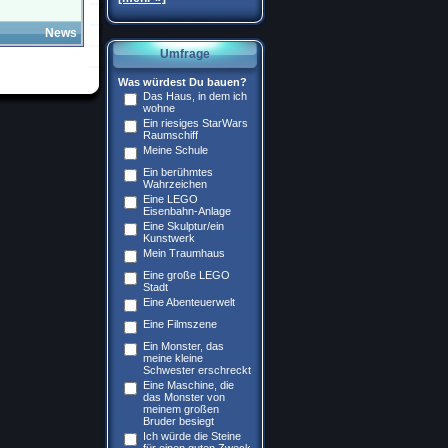
News
Umfrage
Was würdest Du bauen?
Das Haus, in dem ich
wohne
Ein riesiges StarWars
Raumschiff
Meine Schule
Ein berühmtes
Wahrzeichen
Eine LEGO
Eisenbahn-Anlage
Eine Skulptur/ein
Kunstwerk
Mein Traumhaus
Eine große LEGO
Stadt
Eine Abenteuerwelt
Eine Filmszene
Ein Monster, das
meine kleine
Schwester erschreckt
Eine Maschine, die
das Monster von
meinem großen
Bruder besiegt
Ich würde die Steine