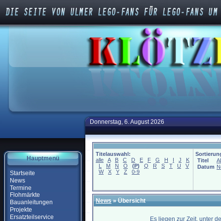
Donnerstag, 6. August 2026
Titelauswahl:
Sortierun
Hauptmenü
alle
A
B
C
D
E
F
G
H
I
J
K
Titel
A
L
M
N
O
(
P
)
Q
R
S
T
U
V
Datum
N
W
X
Y
Z
0-9
Startseite
News
Termine
Flohmärkte
News
» Übersicht
Bauanleitungen
Projekte
Ersatzteilservice
Es liegen zur Zeit, unter 