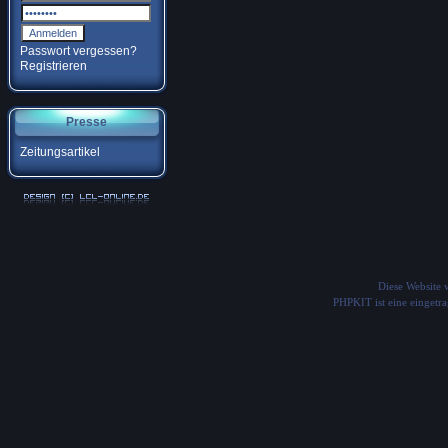
Passwort vergessen?
Registrieren
Presse
Zeitungsartikel
Diese Website
PHPKIT ist eine einget