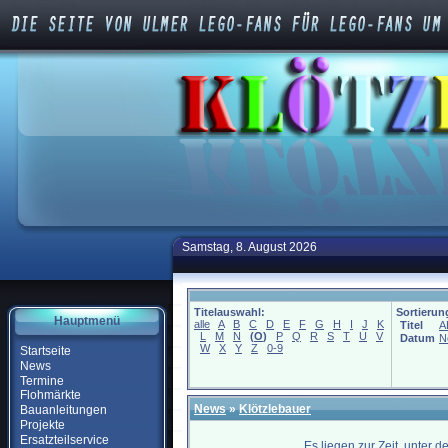
Samstag, 8. August 2026
Titelauswahl:
Sortierun
Hauptmenü
alle
A
B
C
D
E
F
G
H
I
J
K
Titel
A
L
M
N
(
O
)
P
Q
R
S
T
U
V
Datum
N
W
X
Y
Z
0-9
Startseite
News
Termine
Flohmärkte
News
»
Klötzlebauer
Bauanleitungen
Projekte
Ersatzteilservice
Es liegen zur Zeit, unter 