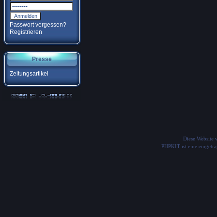
Passwort vergessen?
Registrieren
Presse
Zeitungsartikel
Diese Website
PHPKIT ist eine einget