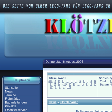
Donnerstag, 6. August 2026
Titelauswahl:
Sortierun
Hauptmenü
alle
A
B
C
D
E
F
G
H
I
J
K
Titel
A
L
M
N
(
O
)
P
Q
R
S
T
U
V
Datum
N
W
X
Y
Z
0-9
Startseite
News
Termine
Flohmärkte
News
»
Klötzlebauer
Bauanleitungen
Projekte
Ersatzteilservice
Es liegen zur Zeit, unter 