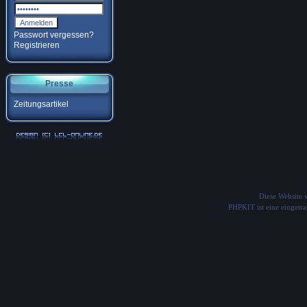
Passwort vergessen?
Registrieren
Presse
Zeitungsartikel
Diese Website
PHPKIT ist eine einget