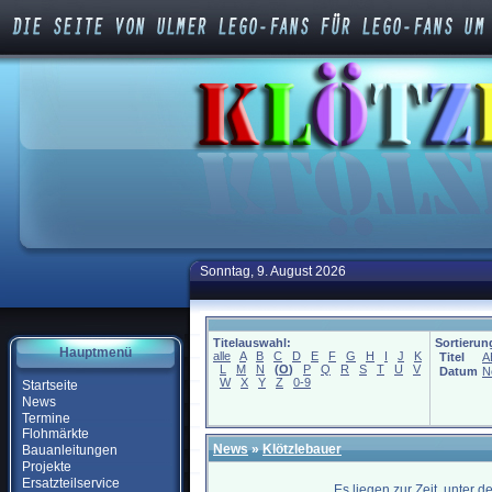
Sonntag, 9. August 2026
Titelauswahl:
Sortierun
Hauptmenü
alle
A
B
C
D
E
F
G
H
I
J
K
Titel
A
L
M
N
(
O
)
P
Q
R
S
T
U
V
Datum
N
W
X
Y
Z
0-9
Startseite
News
Termine
Flohmärkte
News
»
Klötzlebauer
Bauanleitungen
Projekte
Ersatzteilservice
Es liegen zur Zeit, unter 