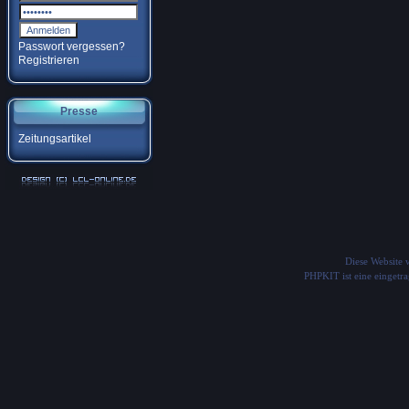
Passwort vergessen?
Registrieren
Presse
Zeitungsartikel
Diese Website
PHPKIT ist eine einget