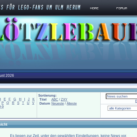
ust 2026
Sortierung:
D
E
F
G
H
I
J
K
Titel
ABC
/
ZXY
E
P
Q
R
S
T
U
V
Datum
Neueste
/
Älteste
0-9
icht
Es liegen zur Zeit, unter den gewählten Einstellungen, keine News vor.