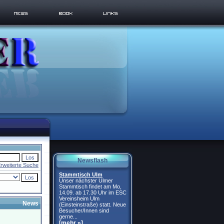
Newsflash
rweiterte Suche
Stammtisch Ulm
Unser nächster Ulmer
Stammtisch findet am Mo,
14.09. ab 17.30 Uhr im ESC
Vereinsheim Ulm
News
(Einsteinstraße) statt. Neue
Besucher/Innen sind
gerne...
[mehr »]