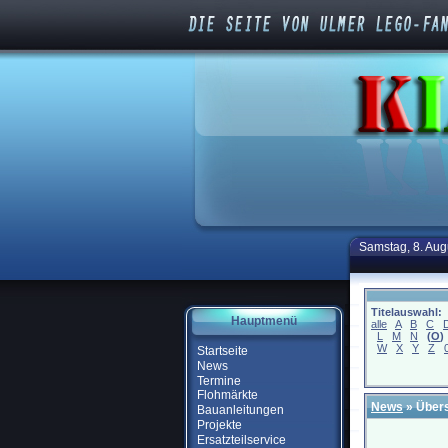
Samstag, 8. Aug
Titelauswahl:
Hauptmenü
alle
A
B
C
L
M
N
(
O
)
W
X
Y
Z
Startseite
News
Termine
Flohmärkte
News
» Übers
Bauanleitungen
Projekte
Ersatzteilservice