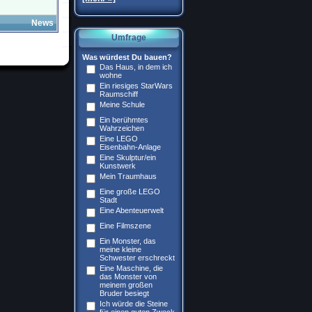
News
Umfrage
Was würdest Du bauen?
Das Haus, in dem ich
wohne
Ein riesiges StarWars
Raumschiff
Meine Schule
Ein berühmtes
Wahrzeichen
Eine LEGO
Eisenbahn-Anlage
Eine Skulptur/ein
Kunstwerk
Mein Traumhaus
Eine große LEGO
Stadt
Eine Abenteuerwelt
Eine Filmszene
Ein Monster, das
meine kleine
Schwester erschreckt
Eine Maschine, die
das Monster von
meinem großen
Bruder besiegt
Ich würde die Steine