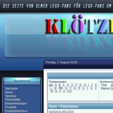
Freitag, 7. August 2026
Hauptmenü
Titelauswahl:
Sortierun
alle
A
B
C
D
E
F
G
H
I
J
K
Titel
A
L
M
(
N
)
O
P
Q
R
S
T
U
V
Startseite
Datum
N
W
X
Y
Z
0-9
News
Termine
Flohmärkte
Bauanleitungen
News
»
Klötzlebauer
Projekte
Ersatzteilservice
NABADA-BILDER