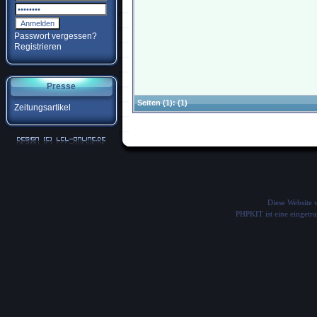
Passwort vergessen?
Registrieren
Presse
Seiten
(1):
(1)
Zeitungsartikel
Diese Website
PHPKIT ist eine einget