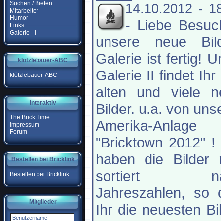
Suchen / Bieten
14.10.2012 - 1
Mitarbeiter
Humor
-
Liebe Besuc
Links
Galerie - II
unsere neue Bild
Galerie ist fertig! U
klötzlebauer-ABC
Galerie II findet Ihr 
klötzlebauer-ABC
alten und viele n
Interaktiv
Bilder. u.a. von uns
The Brick Time
Amerika-Anlage
Impressum
Forum
"Bricktown 2012" !
haben die Bilder 
Bestellen bei Bricklink
sortiert na
Bestellen bei Bricklink
Jahreszahlen, so 
Mitglieder
Ihr die neuesten Bi