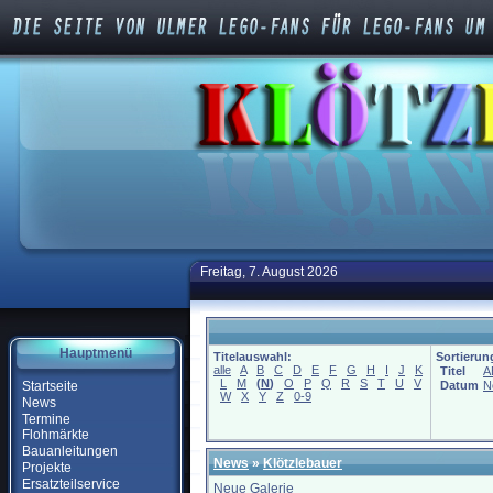
Freitag, 7. August 2026
Hauptmenü
Titelauswahl:
Sortierun
alle
A
B
C
D
E
F
G
H
I
J
K
Titel
A
L
M
(
N
)
O
P
Q
R
S
T
U
V
Startseite
Datum
N
W
X
Y
Z
0-9
News
Termine
Flohmärkte
Bauanleitungen
News
»
Klötzlebauer
Projekte
Ersatzteilservice
Neue Galerie