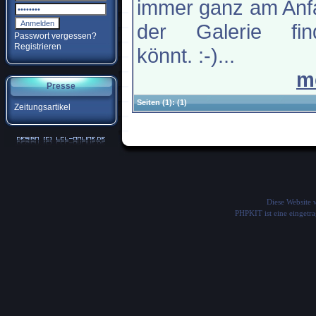
immer ganz am Anf
der Galerie fin
Passwort vergessen?
Registrieren
könnt. :-)...
m
Presse
Seiten
(1):
(1)
Zeitungsartikel
Diese Website
PHPKIT ist eine einget