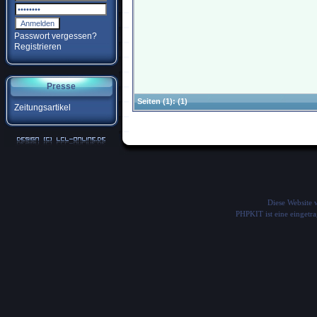
Passwort vergessen?
Registrieren
Presse
Seiten
(1):
(1)
Zeitungsartikel
Diese Website
PHPKIT ist eine einget