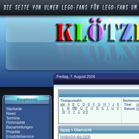
Freitag, 7. August 2026
Hauptmenü
Titelauswahl:
Sortierun
alle
A
B
C
D
E
F
G
H
I
J
K
Titel
A
L
M
(
N
)
O
P
Q
R
S
T
U
V
Startseite
Datum
N
W
X
Y
Z
0-9
News
Termine
Flohmärkte
Bauanleitungen
News
» Übersicht
Projekte
Ersatzteilservice
NABADA-BILDER