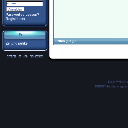
Passwort vergessen?
Registrieren
Presse
Seiten
(1):
(1)
Zeitungsartikel
Diese Website
PHPKIT ist eine einget